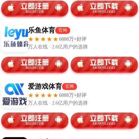
岁时就已参加成年队比赛，曾代表洛杉矶银河二队在对阵挪威球